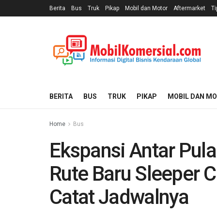
Berita
Bus
Truk
Pikap
Mobil dan Motor
Aftermarket
Ti
BERITA
BUS
TRUK
PIKAP
MOBIL DAN M
Home
Bus
Ekspansi Antar Pula
Rute Baru Sleeper 
Catat Jadwalnya