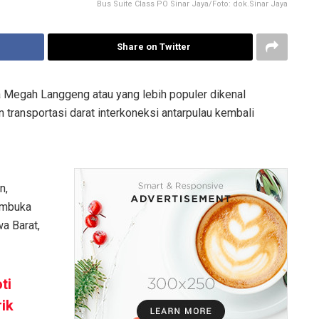
Bus Suite Class PO Sinar Jaya/Foto: dok.Sinar Jaya
Share on Twitter
 Megah Langgeng atau yang lebih populer dikenal
transportasi darat interkoneksi antarpulau kembali
n,
embuka
a Barat,
ti
ik