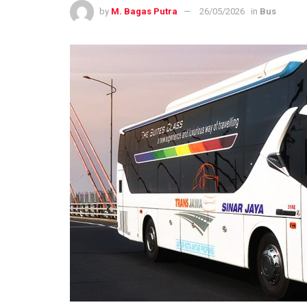
by
M. Bagas Putra
26/05/2026
in
Bus