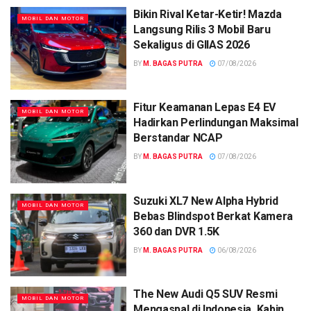
Bikin Rival Ketar-Ketir! Mazda
MOBIL DAN MOTOR
Langsung Rilis 3 Mobil Baru
Sekaligus di GIIAS 2026
BY
M. BAGAS PUTRA
07/08/2026
Fitur Keamanan Lepas E4 EV
MOBIL DAN MOTOR
Hadirkan Perlindungan Maksimal
Berstandar NCAP
BY
M. BAGAS PUTRA
07/08/2026
Suzuki XL7 New Alpha Hybrid
MOBIL DAN MOTOR
Bebas Blindspot Berkat Kamera
360 dan DVR 1.5K
BY
M. BAGAS PUTRA
06/08/2026
The New Audi Q5 SUV Resmi
MOBIL DAN MOTOR
Mengaspal di Indonesia, Kabin