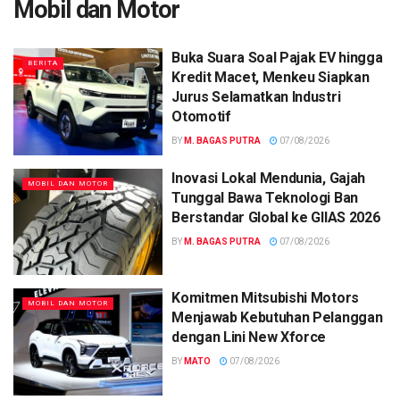
Mobil dan Motor
Buka Suara Soal Pajak EV hingga
BERITA
Kredit Macet, Menkeu Siapkan
Jurus Selamatkan Industri
Otomotif
BY
M. BAGAS PUTRA
07/08/2026
Inovasi Lokal Mendunia, Gajah
MOBIL DAN MOTOR
Tunggal Bawa Teknologi Ban
Berstandar Global ke GIIAS 2026
BY
M. BAGAS PUTRA
07/08/2026
Komitmen Mitsubishi Motors
MOBIL DAN MOTOR
Menjawab Kebutuhan Pelanggan
dengan Lini New Xforce
BY
MATO
07/08/2026