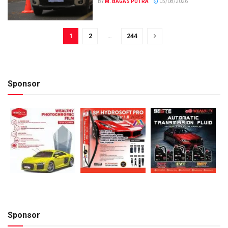
BY
M. BAGAS PUTRA
05/08/2026
1
2
…
244
Sponsor
Sponsor