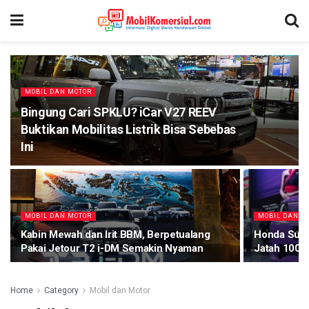
MOBIL DAN MOTOR
Bingung Cari SPKLU? iCar V27 REEV
Buktikan Mobilitas Listrik Bisa Sebebas
Ini
MOBIL DAN MOTOR
MOBIL DAN M
Kabin Mewah dan Irit BBM, Berpetualang
Honda Supe
Pakai Jetour T2 i-DM Semakin Nyaman
Jatah 100 U
Home
Category
Mobil dan Motor