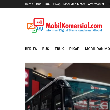
Berita
Bus
Truk
Pikap
Mobil dan Motor
Aftermarket
Ti
BERITA
BUS
TRUK
PIKAP
MOBIL DAN M