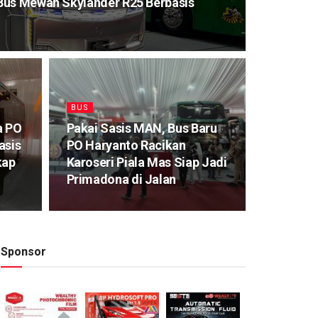
Bus Mewah Skylander R25 Berbasis
BUS
a PO
Pakai Sasis MAN, Bus Baru
asis
PO Haryanto Racikan
kap
Karoseri Piala Mas Siap Jadi
Primadona di Jalan
Sponsor