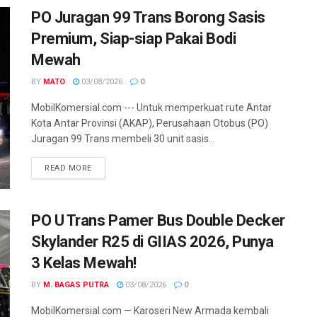
PO Juragan 99 Trans Borong Sasis
Premium, Siap-siap Pakai Bodi
Mewah
BY
MATO
03/08/2026
0
MobilKomersial.com --- Untuk memperkuat rute Antar
Kota Antar Provinsi (AKAP), Perusahaan Otobus (PO)
Juragan 99 Trans membeli 30 unit sasis...
READ MORE
PO U Trans Pamer Bus Double Decker
Skylander R25 di GIIAS 2026, Punya
3 Kelas Mewah!
BY
M. BAGAS PUTRA
03/08/2026
0
MobilKomersial.com — Karoseri New Armada kembali