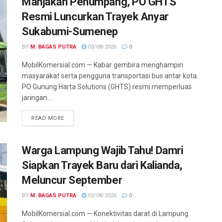
Manjakan Penumpang, PO GHTS
Resmi Luncurkan Trayek Anyar
Sukabumi-Sumenep
BY
M. BAGAS PUTRA
03/08/2026
0
MobilKomersial.com — Kabar gembira menghampiri
masyarakat serta pengguna transportasi bus antar kota.
PO Gunung Harta Solutions (GHTS) resmi memperluas
jaringan...
READ MORE
Warga Lampung Wajib Tahu! Damri
Siapkan Trayek Baru dari Kalianda,
Meluncur September
BY
M. BAGAS PUTRA
02/08/2026
0
MobilKomersial.com — Konektivitas darat di Lampung