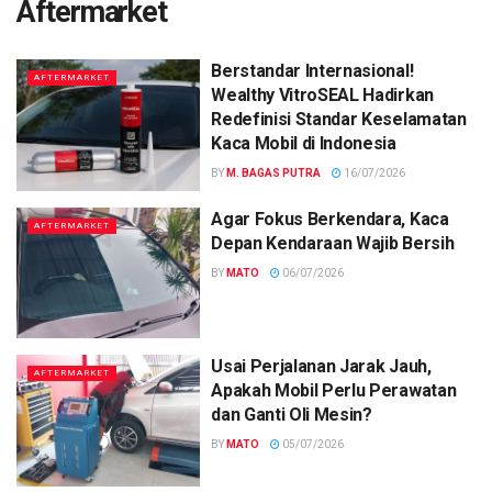
Aftermarket
Berstandar Internasional!
AFTERMARKET
Wealthy VitroSEAL Hadirkan
Redefinisi Standar Keselamatan
Kaca Mobil di Indonesia
BY
M. BAGAS PUTRA
16/07/2026
Agar Fokus Berkendara, Kaca
AFTERMARKET
Depan Kendaraan Wajib Bersih
BY
MATO
06/07/2026
Usai Perjalanan Jarak Jauh,
AFTERMARKET
Apakah Mobil Perlu Perawatan
dan Ganti Oli Mesin?
BY
MATO
05/07/2026