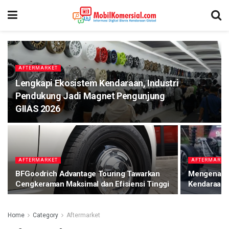
AFTERMARKET
Lengkapi Ekosistem Kendaraan, Industri
Pendukung Jadi Magnet Pengunjung
GIIAS 2026
AFTERMARKET
AFTERMARKE
BFGoodrich Advantage Touring Tawarkan
Mengenal T
Cengkeraman Maksimal dan Efisiensi Tinggi
Kendaraan 
Home
Category
Aftermarket