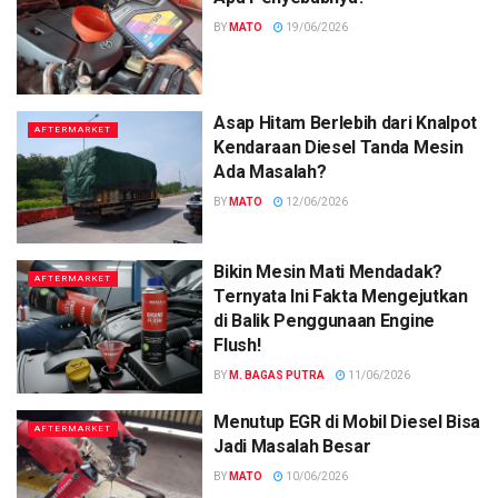
BY
MATO
19/06/2026
Asap Hitam Berlebih dari Knalpot
AFTERMARKET
Kendaraan Diesel Tanda Mesin
Ada Masalah?
BY
MATO
12/06/2026
Bikin Mesin Mati Mendadak?
AFTERMARKET
Ternyata Ini Fakta Mengejutkan
di Balik Penggunaan Engine
Flush!
BY
M. BAGAS PUTRA
11/06/2026
Menutup EGR di Mobil Diesel Bisa
AFTERMARKET
Jadi Masalah Besar
BY
MATO
10/06/2026