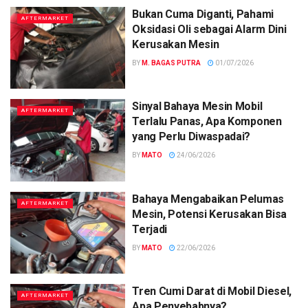
Bukan Cuma Diganti, Pahami
AFTERMARKET
Oksidasi Oli sebagai Alarm Dini
Kerusakan Mesin
BY
M. BAGAS PUTRA
01/07/2026
Sinyal Bahaya Mesin Mobil
AFTERMARKET
Terlalu Panas, Apa Komponen
yang Perlu Diwaspadai?
BY
MATO
24/06/2026
Bahaya Mengabaikan Pelumas
AFTERMARKET
Mesin, Potensi Kerusakan Bisa
Terjadi
BY
MATO
22/06/2026
Tren Cumi Darat di Mobil Diesel,
AFTERMARKET
Apa Penyebabnya?