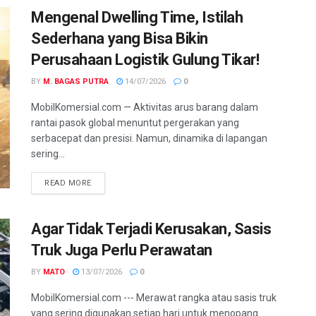
Mengenal Dwelling Time, Istilah
Sederhana yang Bisa Bikin
Perusahaan Logistik Gulung Tikar!
BY
M. BAGAS PUTRA
14/07/2026
0
MobilKomersial.com — Aktivitas arus barang dalam
rantai pasok global menuntut pergerakan yang
serbacepat dan presisi. Namun, dinamika di lapangan
sering...
READ MORE
Agar Tidak Terjadi Kerusakan, Sasis
Truk Juga Perlu Perawatan
BY
MATO
13/07/2026
0
MobilKomersial.com --- Merawat rangka atau sasis truk
yang sering digunakan setiap hari untuk menopang