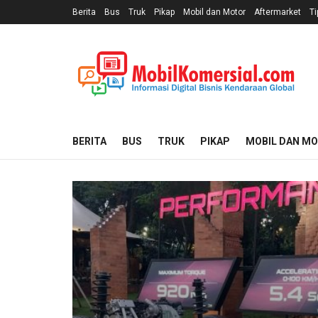
Berita
Bus
Truk
Pikap
Mobil dan Motor
Aftermarket
Ti
BERITA
BUS
TRUK
PIKAP
MOBIL DAN M