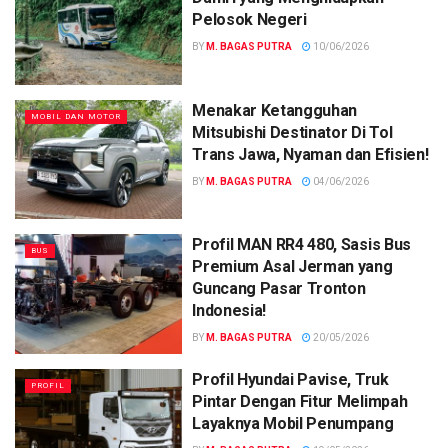
Pelosok Negeri
BY
M. BAGAS PUTRA
10/06/2026
Menakar Ketangguhan
MOBIL DAN MOTOR
Mitsubishi Destinator Di Tol
Trans Jawa, Nyaman dan Efisien!
BY
M. BAGAS PUTRA
04/06/2026
Profil MAN RR4 480, Sasis Bus
BUS
Premium Asal Jerman yang
Guncang Pasar Tronton
Indonesia!
BY
M. BAGAS PUTRA
20/05/2026
Profil Hyundai Pavise, Truk
PROFIL
Pintar Dengan Fitur Melimpah
Layaknya Mobil Penumpang