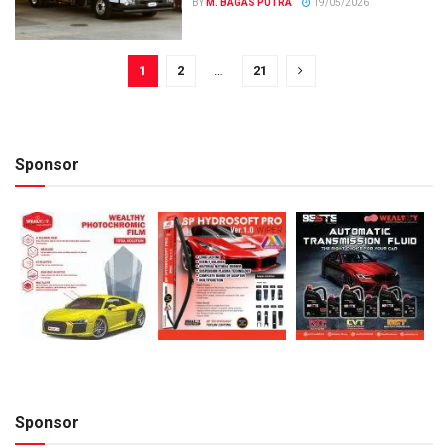
BY
M. BAGAS PUTRA
19/05/2026
1
2
…
21
Sponsor
Sponsor