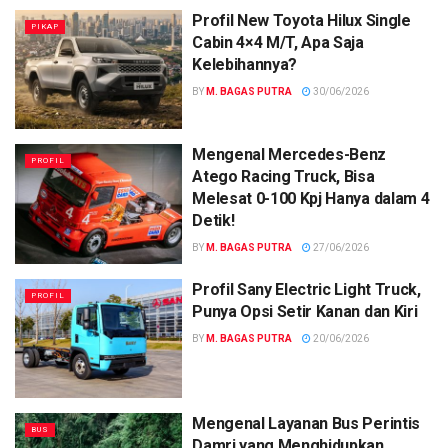
Profil New Toyota Hilux Single
PIKAP
Cabin 4×4 M/T, Apa Saja
Kelebihannya?
BY
M. BAGAS PUTRA
30/06/2026
Mengenal Mercedes-Benz
PROFIL
Atego Racing Truck, Bisa
Melesat 0-100 Kpj Hanya dalam 4
Detik!
BY
M. BAGAS PUTRA
27/06/2026
Profil Sany Electric Light Truck,
PROFIL
Punya Opsi Setir Kanan dan Kiri
BY
M. BAGAS PUTRA
20/06/2026
Mengenal Layanan Bus Perintis
BUS
Damri yang Menghidupkan