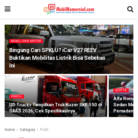
MOBIL DAN MOTOR
Bingung Cari SPKLU? iCar V27 REEV
Buktikan Mobilitas Listrik Bisa Sebebas
Ini
BERITA
PROFIL
Alfa Romeo 
UD Trucks Tampilkan Truk Kuzer SKE 150 di
Sedan Mewa
GIIAS 2026, Cek Spesifikasinya
Pemadam Te
Home
Category
Profil