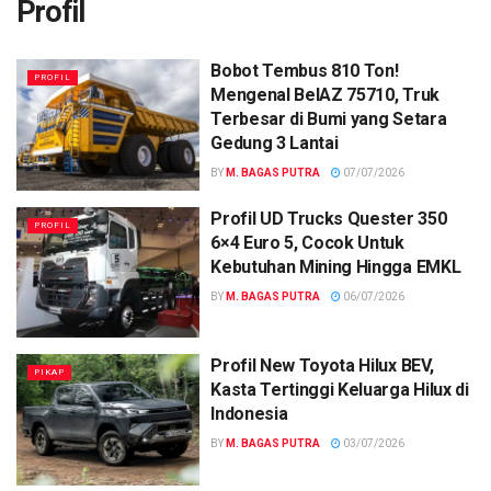
Profil
Bobot Tembus 810 Ton!
PROFIL
Mengenal BelAZ 75710, Truk
Terbesar di Bumi yang Setara
Gedung 3 Lantai
BY
M. BAGAS PUTRA
07/07/2026
Profil UD Trucks Quester 350
PROFIL
6×4 Euro 5, Cocok Untuk
Kebutuhan Mining Hingga EMKL
BY
M. BAGAS PUTRA
06/07/2026
Profil New Toyota Hilux BEV,
PIKAP
Kasta Tertinggi Keluarga Hilux di
Indonesia
BY
M. BAGAS PUTRA
03/07/2026