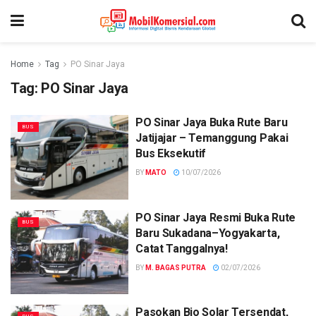
Home
Tag
PO Sinar Jaya
Tag:
PO Sinar Jaya
PO Sinar Jaya Buka Rute Baru
BUS
Jatijajar – Temanggung Pakai
Bus Eksekutif
BY
MATO
10/07/2026
PO Sinar Jaya Resmi Buka Rute
BUS
Baru Sukadana–Yogyakarta,
Catat Tanggalnya!
BY
M. BAGAS PUTRA
02/07/2026
Pasokan Bio Solar Tersendat,