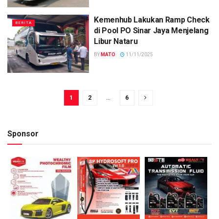
Kemenhub Lakukan Ramp Check
BERITA
di Pool PO Sinar Jaya Menjelang
Libur Nataru
BY
MATO
11/11/2025
1
2
…
6
Sponsor