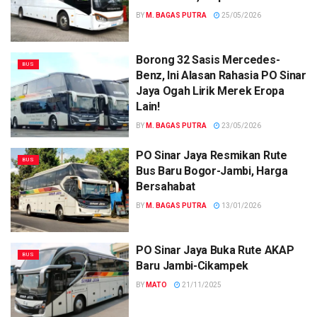
BY
M. BAGAS PUTRA
25/05/2026
Borong 32 Sasis Mercedes-
BUS
Benz, Ini Alasan Rahasia PO Sinar
Jaya Ogah Lirik Merek Eropa
Lain!
BY
M. BAGAS PUTRA
23/05/2026
PO Sinar Jaya Resmikan Rute
BUS
Bus Baru Bogor-Jambi, Harga
Bersahabat
BY
M. BAGAS PUTRA
13/01/2026
PO Sinar Jaya Buka Rute AKAP
BUS
Baru Jambi-Cikampek
BY
MATO
21/11/2025