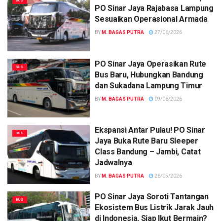
BUS
PO Sinar Jaya Rajabasa Lampung
Sesuaikan Operasional Armada
BY
M. BAGAS PUTRA
27/06/2026
PO Sinar Jaya Operasikan Rute
BUS
Bus Baru, Hubungkan Bandung
dan Sukadana Lampung Timur
BY
M. BAGAS PUTRA
09/06/2026
Ekspansi Antar Pulau! PO Sinar
BUS
Jaya Buka Rute Baru Sleeper
Class Bandung – Jambi, Catat
Jadwalnya
BY
M. BAGAS PUTRA
26/05/2026
PO Sinar Jaya Soroti Tantangan
BUS
Ekosistem Bus Listrik Jarak Jauh
di Indonesia, Siap Ikut Bermain?