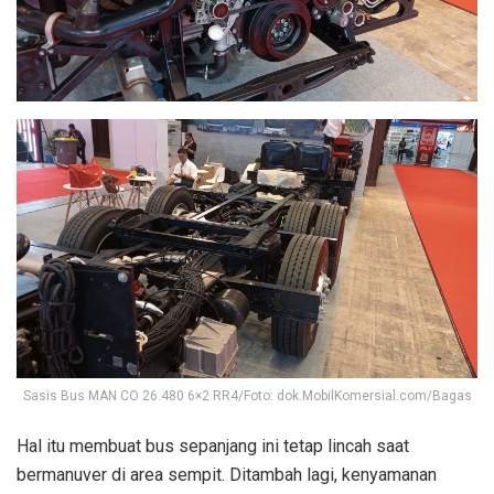
Sasis Bus MAN CO 26.480 6×2 RR4/Foto: dok.MobilKomersial.com/Bagas
Hal itu membuat bus sepanjang ini tetap lincah saat
bermanuver di area sempit. Ditambah lagi, kenyamanan