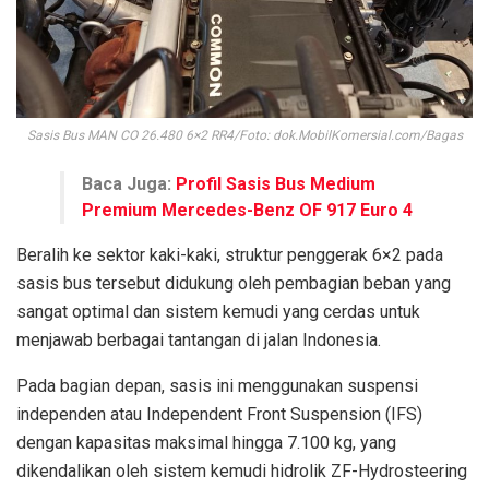
Sasis Bus MAN CO 26.480 6×2 RR4/Foto: dok.MobilKomersial.com/Bagas
Baca Juga:
Profil Sasis Bus Medium
Premium Mercedes-Benz OF 917 Euro 4
Beralih ke sektor kaki-kaki, struktur penggerak 6×2 pada
sasis bus tersebut didukung oleh pembagian beban yang
sangat optimal dan sistem kemudi yang cerdas untuk
menjawab berbagai tantangan di jalan Indonesia.
Pada bagian depan, sasis ini menggunakan suspensi
independen atau Independent Front Suspension (IFS)
dengan kapasitas maksimal hingga 7.100 kg, yang
dikendalikan oleh sistem kemudi hidrolik ZF-Hydrosteering