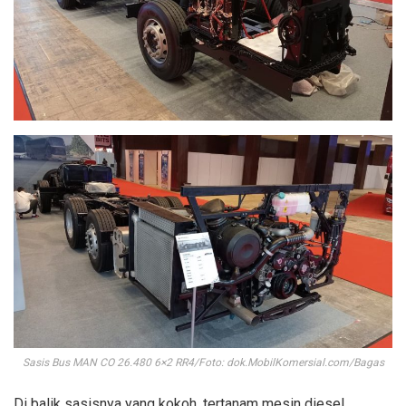
Sasis Bus MAN CO 26.480 6×2 RR4/Foto: dok.MobilKomersial.com/Bagas
Di balik sasisnya yang kokoh, tertanam mesin diesel