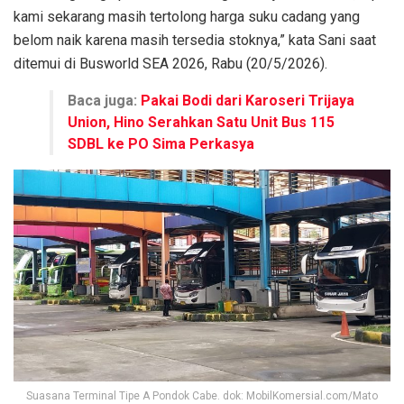
kami sekarang masih tertolong harga suku cadang yang
belom naik karena masih tersedia stoknya,” kata Sani saat
ditemui di Busworld SEA 2026, Rabu (20/5/2026).
Baca juga:
Pakai Bodi dari Karoseri Trijaya
Union, Hino Serahkan Satu Unit Bus 115
SDBL ke PO Sima Perkasya
Suasana Terminal Tipe A Pondok Cabe. dok: MobilKomersial.com/Mato