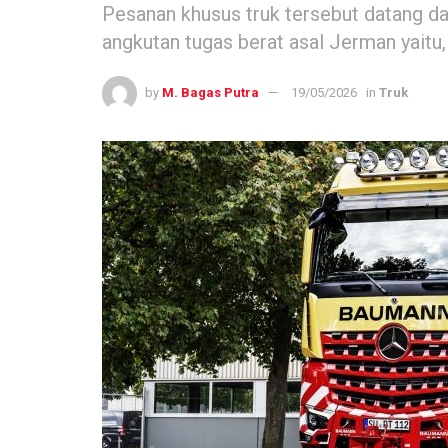
Pesanan khusus truk tersebut datang da
angkutan tugas berat asal Jerman yaitu
by
M. Bagas Putra
19/05/2026
in
Truk