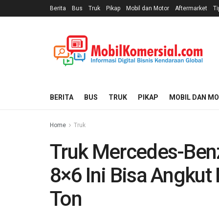
Berita
Bus
Truk
Pikap
Mobil dan Motor
Aftermarket
Ti
BERITA
BUS
TRUK
PIKAP
MOBIL DAN M
Home
Truk
Truk Mercedes-Ben
8×6 Ini Bisa Angku
Ton