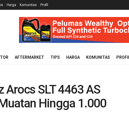
ps
Harga
Komunitas
Profil
OTOR
AFTERMARKET
TIPS
HARGA
KOMUNITAS
PROFI
z Arocs SLT 4463 AS
t Muatan Hingga 1.000