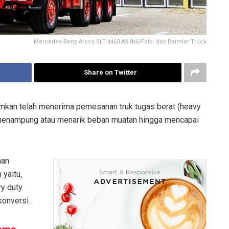
Mercedes-Benz Arocs SLT 4463 AS 8x6/Foto: dok.Daimler Truck
Share on Twitter
kan telah menerima pemesanan truk tugas berat (heavy
 menampung atau menarik beban muatan hingga mencapai
aan
 yaitu,
y duty
onversi.