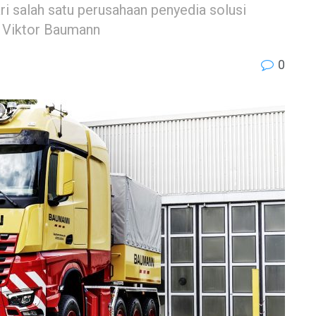
ri salah satu perusahaan penyedia solusi
, Viktor Baumann
0