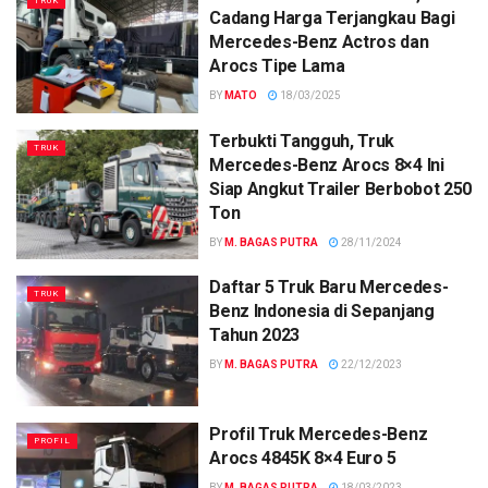
TRUK
Cadang Harga Terjangkau Bagi
Mercedes-Benz Actros dan
Arocs Tipe Lama
BY
MATO
18/03/2025
Terbukti Tangguh, Truk
TRUK
Mercedes-Benz Arocs 8×4 Ini
Siap Angkut Trailer Berbobot 250
Ton
BY
M. BAGAS PUTRA
28/11/2024
Daftar 5 Truk Baru Mercedes-
TRUK
Benz Indonesia di Sepanjang
Tahun 2023
BY
M. BAGAS PUTRA
22/12/2023
Profil Truk Mercedes-Benz
PROFIL
Arocs 4845K 8×4 Euro 5
BY
M. BAGAS PUTRA
18/03/2023