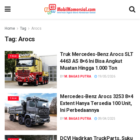
Home
Tag
Arocs
Tag:
Arocs
Truk Mercedes-Benz Arocs SLT
TRUK
4463 AS 8×6 Ini Bisa Angkut
Muatan Hingga 1.000 Ton
BY
M. BAGAS PUTRA
19/05/2026
Mercedes-Benz Arocs 3253 8×4
TRUK
Extent Hanya Tersedia 100 Unit,
Ini Perbedaannya
BY
M. BAGAS PUTRA
09/04/2025
DCVI Hadirkan TruckParts, Suku