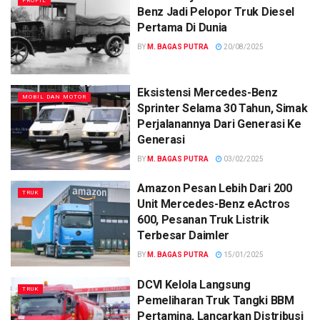
PROFIL
Benz Jadi Pelopor Truk Diesel
Pertama Di Dunia
BY
M. BAGAS PUTRA
20/08/2025
Eksistensi Mercedes-Benz
MOBIL DAN MOTOR
Sprinter Selama 30 Tahun, Simak
Perjalanannya Dari Generasi Ke
Generasi
BY
M. BAGAS PUTRA
03/02/2025
Amazon Pesan Lebih Dari 200
TRUK
Unit Mercedes-Benz eActros
600, Pesanan Truk Listrik
Terbesar Daimler
BY
M. BAGAS PUTRA
15/01/2025
DCVI Kelola Langsung
TRUK
Pemeliharan Truk Tangki BBM
Pertamina, Lancarkan Distribusi