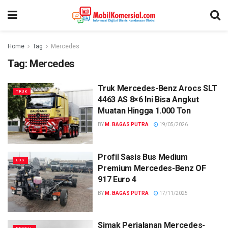
Home
Tag
Mercedes
Tag:
Mercedes
Truk Mercedes-Benz Arocs SLT
TRUK
4463 AS 8×6 Ini Bisa Angkut
Muatan Hingga 1.000 Ton
BY
M. BAGAS PUTRA
19/05/2026
Profil Sasis Bus Medium
BUS
Premium Mercedes-Benz OF
917 Euro 4
BY
M. BAGAS PUTRA
17/11/2025
Simak Perjalanan Mercedes-