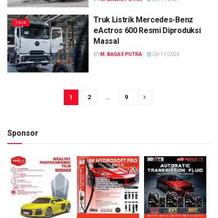
Truk Listrik Mercedes-Benz
TRUK
eActros 600 Resmi Diproduksi
Massal
BY
M. BAGAS PUTRA
26/11/2024
1
2
…
9
Sponsor