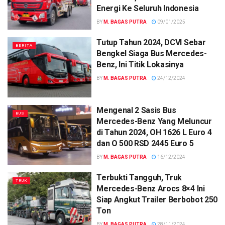
Energi Ke Seluruh Indonesia
BY
M. BAGAS PUTRA
09/01/2025
Tutup Tahun 2024, DCVI Sebar
BERITA
Bengkel Siaga Bus Mercedes-
Benz, Ini Titik Lokasinya
BY
M. BAGAS PUTRA
24/12/2024
Mengenal 2 Sasis Bus
BUS
Mercedes-Benz Yang Meluncur
di Tahun 2024, OH 1626 L Euro 4
dan O 500 RSD 2445 Euro 5
BY
M. BAGAS PUTRA
16/12/2024
Terbukti Tangguh, Truk
TRUK
Mercedes-Benz Arocs 8×4 Ini
Siap Angkut Trailer Berbobot 250
Ton
BY
M. BAGAS PUTRA
28/11/2024