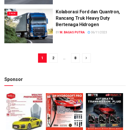
Kolaborasi Ford dan Quantron,
TRUK
Rancang Truk Heavy Duty
Bertenaga Hidrogen
BY
M. BAGAS PUTRA
06/11/2023
1
2
…
8
Sponsor