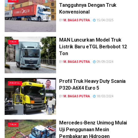
TRUK
Tangguhnya Dengan Truk
Konvensional
BY
M. BAGAS PUTRA
15/04/2025
MAN Luncurkan Model Truk
TRUK
Listrik Baru eTGL Berbobot 12
Ton
BY
M. BAGAS PUTRA
09/09/2024
Profil Truk Heavy Duty Scania
PROFIL
P320-A6X4 Euro 5
BY
M. BAGAS PUTRA
18/03/2024
Mercedes-Benz Unimog Mulai
TRUK
Uji Penggunaan Mesin
Pembakaran Hidrogen