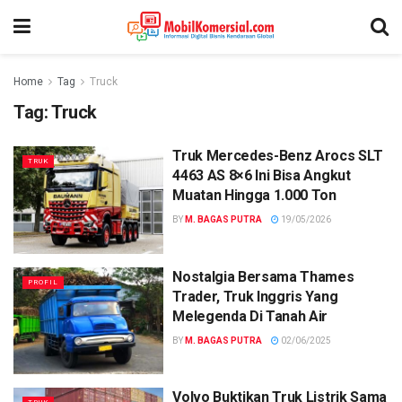
Home
Tag
Truck
Tag:
Truck
Truk Mercedes-Benz Arocs SLT
TRUK
4463 AS 8×6 Ini Bisa Angkut
Muatan Hingga 1.000 Ton
BY
M. BAGAS PUTRA
19/05/2026
Nostalgia Bersama Thames
PROFIL
Trader, Truk Inggris Yang
Melegenda Di Tanah Air
BY
M. BAGAS PUTRA
02/06/2025
Volvo Buktikan Truk Listrik Sama