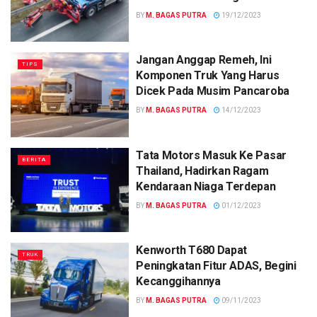
BY
M. BAGAS PUTRA
19/12/2023
Jangan Anggap Remeh, Ini
TIPS
Komponen Truk Yang Harus
Dicek Pada Musim Pancaroba
BY
M. BAGAS PUTRA
14/12/2023
Tata Motors Masuk Ke Pasar
BERITA
Thailand, Hadirkan Ragam
Kendaraan Niaga Terdepan
BY
M. BAGAS PUTRA
01/12/2023
Kenworth T680 Dapat
TRUK
Peningkatan Fitur ADAS, Begini
Kecanggihannya
BY
M. BAGAS PUTRA
09/11/2023