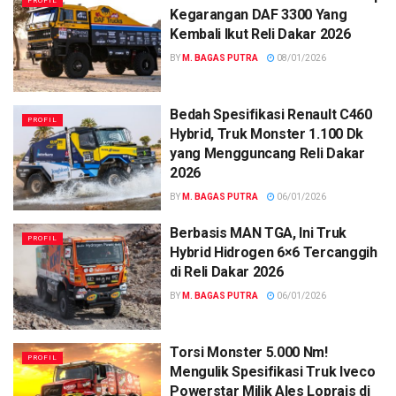
PROFIL
Kegarangan DAF 3300 Yang
Kembali Ikut Reli Dakar 2026
BY
M. BAGAS PUTRA
08/01/2026
Bedah Spesifikasi Renault C460
PROFIL
Hybrid, Truk Monster 1.100 Dk
yang Mengguncang Reli Dakar
2026
BY
M. BAGAS PUTRA
06/01/2026
Berbasis MAN TGA, Ini Truk
PROFIL
Hybrid Hidrogen 6×6 Tercanggih
di Reli Dakar 2026
BY
M. BAGAS PUTRA
06/01/2026
Torsi Monster 5.000 Nm!
PROFIL
Mengulik Spesifikasi Truk Iveco
Powerstar Milik Ales Loprais di