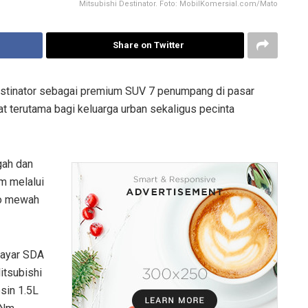
Mitsubishi Destinator. Foto: MobilKomersial.com/Mato
Share on Twitter
stinator sebagai premium SUV 7 penumpang di pasar
t terutama bagi keluarga urban sekaligus pecinta
gah dan
m melalui
io mewah
layar SDA
itsubishi
sin 1.5L