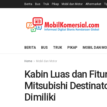
Berita
Bus
Truk
Pikap
Mobil dan Motor
Aftermarket
Ti
BERITA
BUS
TRUK
PIKAP
MOBIL DAN M
Home
Mobil dan Motor
Kabin Luas dan Fitur
Mitsubishi Destinat
Dimiliki