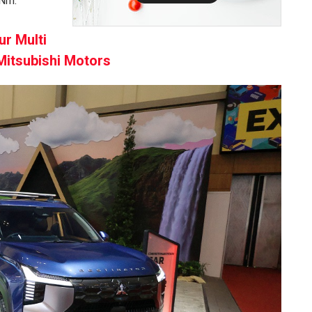
 Nm.
ur Multi
Mitsubishi Motors