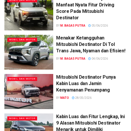
MOBIL DAN MOTOR
Manfaat Nyata Fitur Driving
Score Pada Mitsubishi
Destinator
BY
M. BAGAS PUTRA
05/06/2026
Menakar Ketangguhan
MOBIL DAN MOTOR
Mitsubishi Destinator Di Tol
Trans Jawa, Nyaman dan Efisien!
BY
M. BAGAS PUTRA
04/06/2026
Mitsubishi Destinator Punya
MOBIL DAN MOTOR
Kabin Luas dan Jamin
Kenyamanan Penumpang
BY
MATO
28/05/2026
Kabin Luas dan Fitur Lengkap, Ini
MOBIL DAN MOTOR
9 Alasan Mitsubishi Destinator
Menarik untuk Dimiliki