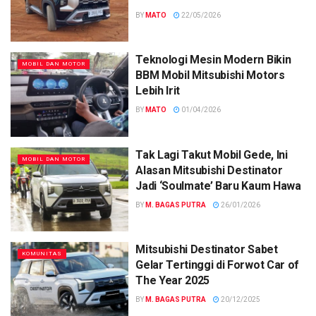
BY
MATO
22/05/2026
Teknologi Mesin Modern Bikin
MOBIL DAN MOTOR
BBM Mobil Mitsubishi Motors
Lebih Irit
BY
MATO
01/04/2026
Tak Lagi Takut Mobil Gede, Ini
MOBIL DAN MOTOR
Alasan Mitsubishi Destinator
Jadi ‘Soulmate’ Baru Kaum Hawa
BY
M. BAGAS PUTRA
26/01/2026
Mitsubishi Destinator Sabet
KOMUNITAS
Gelar Tertinggi di Forwot Car of
The Year 2025
BY
M. BAGAS PUTRA
20/12/2025