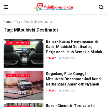
Home
Tag
Mitsubishi Destinator
Tag:
Mitsubishi Destinator
Banyak Ruang Penyimpanan di
MOBIL DAN MOTOR
Kabin Mitubishi Destinator,
Perjalanan Jauh Semakin Mudah
BY
MATO
08/07/2026
Segudang Fitur Canggih
MOBIL DAN MOTOR
Mitsubishi Destinator Jadi Kunci
Berkendara Aman dan Nyaman
BY
MATO
28/06/2026
Bukan Gimmick! Ternyata Ini