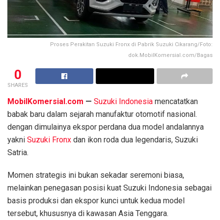
Proses Perakitan Suzuki Fronx di Pabrik Suzuki Cikarang/Foto:
dok.MobilKomersial.com/Bagas
0
SHARES
MobilKomersial.com
—
Suzuki Indonesia
mencatatkan
babak baru dalam sejarah manufaktur otomotif nasional.
dengan dimulainya ekspor perdana dua model andalannya
yakni
Suzuki Fronx
dan ikon roda dua legendaris, Suzuki
Satria.
Momen strategis ini bukan sekadar seremoni biasa,
melainkan penegasan posisi kuat Suzuki Indonesia sebagai
basis produksi dan ekspor kunci untuk kedua model
tersebut, khususnya di kawasan Asia Tenggara.