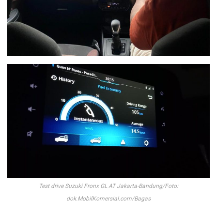
Test drive Suzuki Fronx GL AT Jakarta-Bandung/Foto:
dok.MobilKomersial.com/Bagas