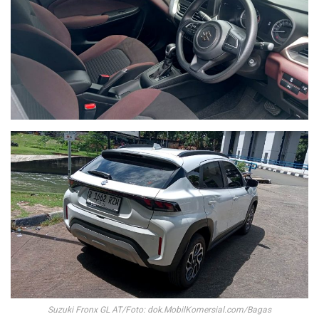
Suzuki Fronx GL AT/Foto: dok.MobilKomersial.com/Bagas