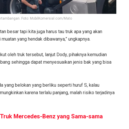
ertambangan. Foto: MobilKomersial.com/Mato
an besar tapi kita juga harus tau truk apa yang akan
i muatan yang hendak dibawanya,” ungkapnya.
ut oleh truk tersebut, lanjut Dody, pihaknya kemudian
ambang sehingga dapat menyesuaikan jenis bak yang bisa
da yang belokan yang berliku seperti huruf S, kalau
ungkinkan karena terlalu panjang, malah risiko terjadinya
 Truk Mercedes-Benz yang Sama-sama