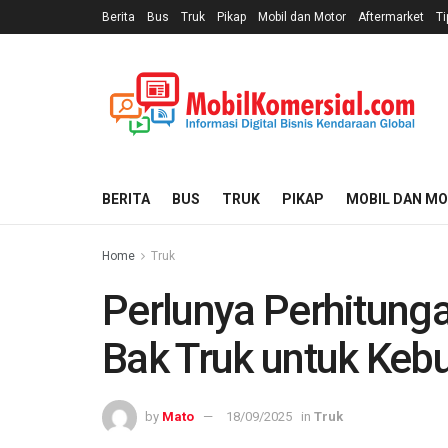
Berita
Bus
Truk
Pikap
Mobil dan Motor
Aftermarket
Ti
BERITA
BUS
TRUK
PIKAP
MOBIL DAN M
Home
Truk
Perlunya Perhitun
Bak Truk untuk Ke
by
Mato
18/09/2025
in
Truk