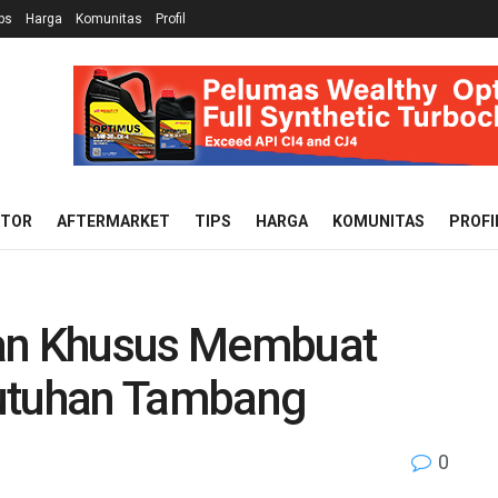
ps
Harga
Komunitas
Profil
OTOR
AFTERMARKET
TIPS
HARGA
KOMUNITAS
PROFI
gan Khusus Membuat
butuhan Tambang
0