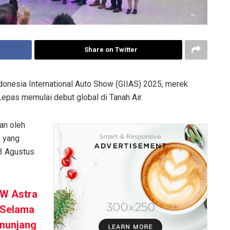
Share on Twitter
onesia International Auto Show (GIIAS) 2025, merek
Lepas memulai debut global di Tanah Air.
an oleh
, yang
 3 Agustus
MW Astra
 Selama
enunjang