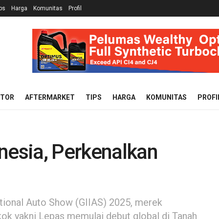
ps
Harga
Komunitas
Profil
OTOR
AFTERMARKET
TIPS
HARGA
KOMUNITAS
PROFI
nesia, Perkenalkan
ational Auto Show (GIIAS) 2025, merek
kok yakni Lepas memulai debut global di Tanah