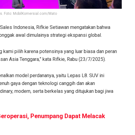
as. Foto: MobilKomersial.com/Mato
Sales Indonesia, Rifkie Setiawan mengatakan bahwa
onggak awal dimulainya strategi ekspansi global.
 kami pilih karena potensinya yang luar biasa dan peran
san Asia Tenggara,” kata Rifkie, Rabu (23/7/2025).
enalkan model perdananya, yaitu Lepas L8. SUV ini
penuh gaya dengan teknologi canggih dan akan
nary, modern, serta berkelas yang ditujukan bagi jiwa
 Beroperasi, Penumpang Dapat Melacak