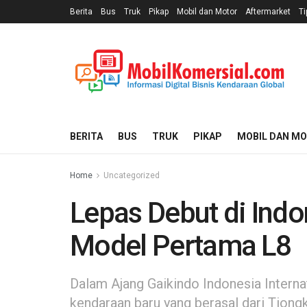
Berita
Bus
Truk
Pikap
Mobil dan Motor
Aftermarket
Ti
BERITA
BUS
TRUK
PIKAP
MOBIL DAN M
Home
Uncategorized
Lepas Debut di Indo
Model Pertama L8
Dalam Ajang Gaikindo Indonesia Intern
kendaraan baru yang berasal dari Tiong