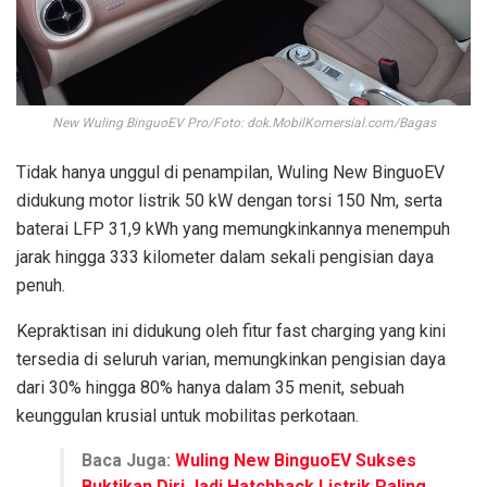
New Wuling BinguoEV Pro/Foto: dok.MobilKomersial.com/Bagas
Tidak hanya unggul di penampilan, Wuling New BinguoEV
didukung motor listrik 50 kW dengan torsi 150 Nm, serta
baterai LFP 31,9 kWh yang memungkinkannya menempuh
jarak hingga 333 kilometer dalam sekali pengisian daya
penuh.
Kepraktisan ini didukung oleh fitur fast charging yang kini
tersedia di seluruh varian, memungkinkan pengisian daya
dari 30% hingga 80% hanya dalam 35 menit, sebuah
keunggulan krusial untuk mobilitas perkotaan.
Baca Juga:
Wuling New BinguoEV Sukses
Buktikan Diri Jadi Hatchback Listrik Paling