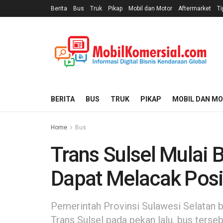
Berita
Bus
Truk
Pikap
Mobil dan Motor
Aftermarket
Ti
BERITA
BUS
TRUK
PIKAP
MOBIL DAN M
Home
Bus
Trans Sulsel Mulai
Dapat Melacak Posi
Pemerintah Provinsi Sulawesi Selatan
Trans Sulsel pada pekan lalu, bus ter