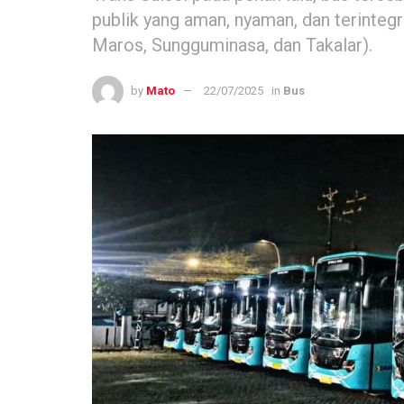
publik yang aman, nyaman, dan terinteg
Maros, Sungguminasa, dan Takalar).
by
Mato
22/07/2025
in
Bus