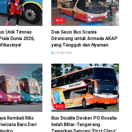
BUS
 Bus Unik Timnas
Dua Sasis Bus Scania
Piala Dunia 2026,
Dirancang untuk Armada AKAP
ifikasinya!
yang Tangguh dan Nyaman
19/06/2026
BUS
ya Kembali Rilis
Bus Double Decker PO Rosalia
iwisata Baru Dari
Indah Blitar-Tangerang
iputro
Tawarkan Sensasi ‘First Class’