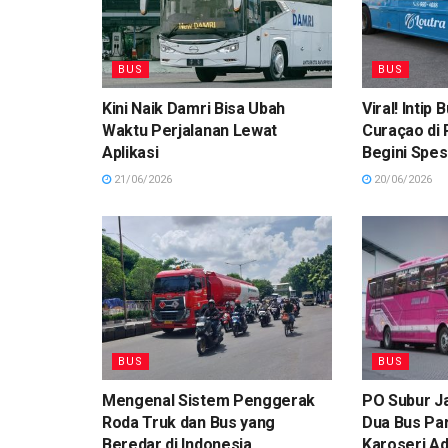
BUS
BUS
Kini Naik Damri Bisa Ubah
Viral! Intip
Waktu Perjalanan Lewat
Curaçao di 
Aplikasi
Begini Spes
21/06/2026
20/06/2026
BUS
BUS
Mengenal Sistem Penggerak
PO Subur Ja
Roda Truk dan Bus yang
Dua Bus Par
Beredar di Indonesia
Karoseri Ad