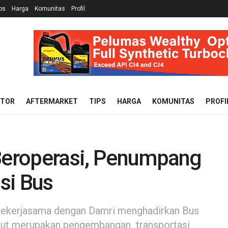
ps
Harga
Komunitas
Profil
OTOR
AFTERMARKET
TIPS
HARGA
KOMUNITAS
PROFI
 Beroperasi, Penumpang
si Bus
 bekerjasama dengan Damri menghadirkan Bus
sebut merupakan pengembangan transportasi