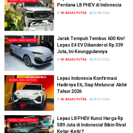
MOBIL DAN MOTOR
Perdana L8 PHEV di Indonesia
BY
M. BAGAS PUTRA
02/08/2026
Jarak Tempuh Tembus 600 Km!
MOBIL DAN MOTOR
Lepas E4 EV Dibanderol Rp 339
Juta, Ini Keunggulannya
BY
M. BAGAS PUTRA
29/07/2026
Lepas Indonesia Konfirmasi
MOBIL DAN MOTOR
Hadirnya E6, Siap Meluncur Akhir
Tahun 2026
BY
M. BAGAS PUTRA
28/07/2026
Lepas L8 PHEV Kunci Harga Rp
MOBIL DAN MOTOR
589 Juta di Indonesia! Bikin Rival
Ketar-Ketir?