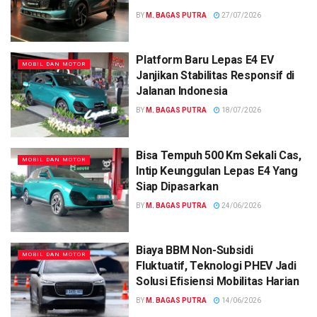
BY
M. BAGAS PUTRA
27/07/2026
Platform Baru Lepas E4 EV
MOBIL DAN MOTOR
Janjikan Stabilitas Responsif di
Jalanan Indonesia
BY
M. BAGAS PUTRA
18/07/2026
Bisa Tempuh 500 Km Sekali Cas,
MOBIL DAN MOTOR
Intip Keunggulan Lepas E4 Yang
Siap Dipasarkan
BY
M. BAGAS PUTRA
24/06/2026
Biaya BBM Non-Subsidi
MOBIL DAN MOTOR
Fluktuatif, Teknologi PHEV Jadi
Solusi Efisiensi Mobilitas Harian
BY
M. BAGAS PUTRA
14/06/2026