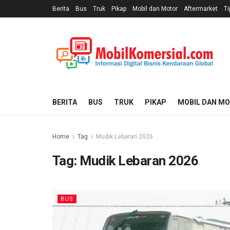
Berita
Bus
Truk
Pikap
Mobil dan Motor
Aftermarket
Ti
BERITA
BUS
TRUK
PIKAP
MOBIL DAN M
Home
Tag
Mudik Lebaran 2026
Tag:
Mudik Lebaran 2026
BUS