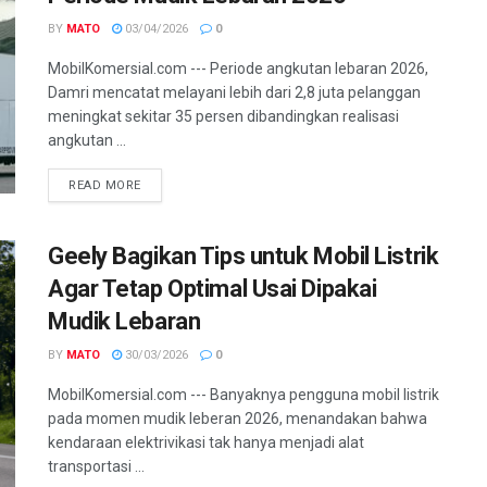
BY
MATO
03/04/2026
0
MobilKomersial.com --- Periode angkutan lebaran 2026,
Damri mencatat melayani lebih dari 2,8 juta pelanggan
meningkat sekitar 35 persen dibandingkan realisasi
angkutan ...
READ MORE
Geely Bagikan Tips untuk Mobil Listrik
Agar Tetap Optimal Usai Dipakai
Mudik Lebaran
BY
MATO
30/03/2026
0
MobilKomersial.com --- Banyaknya pengguna mobil listrik
pada momen mudik leberan 2026, menandakan bahwa
kendaraan elektrivikasi tak hanya menjadi alat
transportasi ...