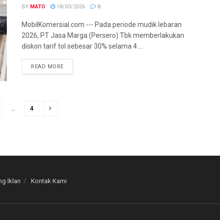
BY
MATO
18/03/2026
0
MobilKomersial.com --- Pada periode mudik lebaran
2026, PT Jasa Marga (Persero) Tbk memberlakukan
diskon tarif tol sebesar 30% selama 4 ...
READ MORE
…
4
g Iklan
Kontak Kami