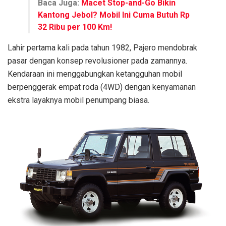
Baca Juga:
Macet Stop-and-Go Bikin
Kantong Jebol? Mobil Ini Cuma Butuh Rp
32 Ribu per 100 Km!
Lahir pertama kali pada tahun 1982, Pajero mendobrak
pasar dengan konsep revolusioner pada zamannya.
Kendaraan ini menggabungkan ketangguhan mobil
berpenggerak empat roda (4WD) dengan kenyamanan
ekstra layaknya mobil penumpang biasa.