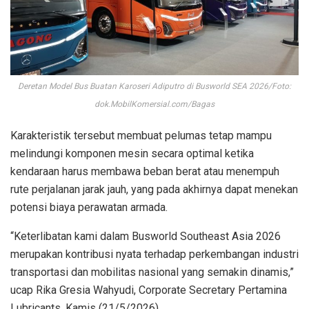
Deretan Model Bus Buatan Karoseri Adiputro di Busworld SEA 2026/Foto:
dok.MobilKomersial.com/Bagas
Karakteristik tersebut membuat pelumas tetap mampu
melindungi komponen mesin secara optimal ketika
kendaraan harus membawa beban berat atau menempuh
rute perjalanan jarak jauh, yang pada akhirnya dapat menekan
potensi biaya perawatan armada.
“Keterlibatan kami dalam Busworld Southeast Asia 2026
merupakan kontribusi nyata terhadap perkembangan industri
transportasi dan mobilitas nasional yang semakin dinamis,”
ucap Rika Gresia Wahyudi, Corporate Secretary Pertamina
Lubricants, Kamis (21/5/2026).