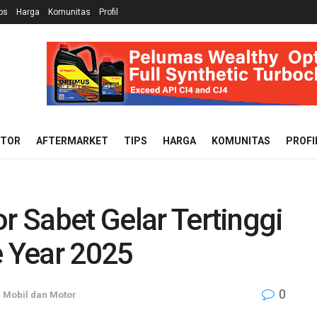
ps
Harga
Komunitas
Profil
OTOR
AFTERMARKET
TIPS
HARGA
KOMUNITAS
PROFI
or Sabet Gelar Tertinggi
e Year 2025
0
,
Mobil dan Motor