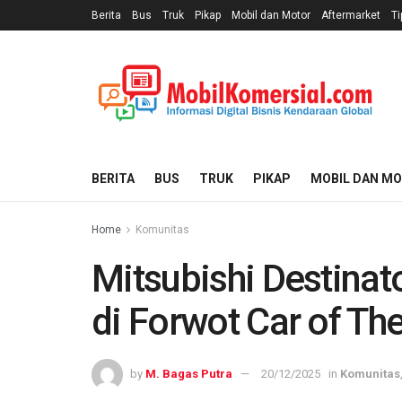
Berita
Bus
Truk
Pikap
Mobil dan Motor
Aftermarket
Ti
BERITA
BUS
TRUK
PIKAP
MOBIL DAN M
Home
Komunitas
Mitsubishi Destinat
di Forwot Car of Th
by
M. Bagas Putra
20/12/2025
in
Komunitas