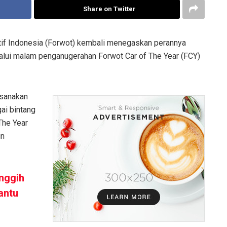
Share on Twitter
f Indonesia (Forwot) kembali menegaskan perannya
lalui malam penganugerahan Forwot Car of The Year (FCY)
ksanakan
gai bintang
The Year
in
nggih
antu