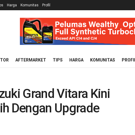
ps
Harga
Komunitas
Profil
OTOR
AFTERMARKET
TIPS
HARGA
KOMUNITAS
PROFI
uki Grand Vitara Kini
gih Dengan Upgrade