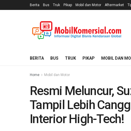
Berita
Bus
Truk
Pikap
Mobil dan Motor
Aftermarket
Ti
BERITA
BUS
TRUK
PIKAP
MOBIL DAN M
Home
Mobil dan Motor
Resmi Meluncur, Suz
Tampil Lebih Cang
Interior High-Tech!