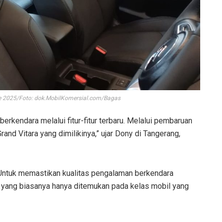
e 2025/Foto: dok.MobilKomersial.com/Bagas
rkendara melalui fitur-fitur terbaru. Melalui pembaruan
and Vitara yang dimilikinya,” ujar Dony di Tangerang,
. Untuk memastikan kualitas pengalaman berkendara
r yang biasanya hanya ditemukan pada kelas mobil yang