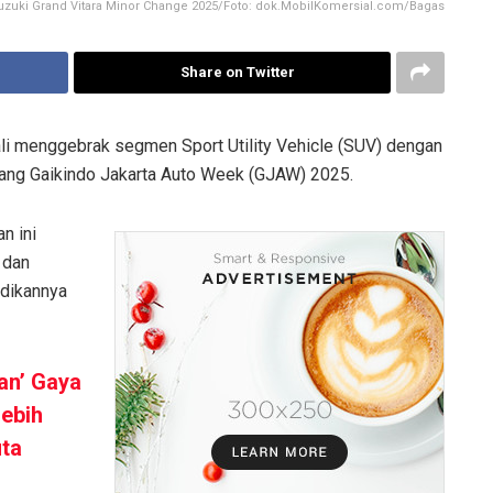
uzuki Grand Vitara Minor Change 2025/Foto: dok.MobilKomersial.com/Bagas
Share on Twitter
li menggebrak segmen Sport Utility Vehicle (SUV) dengan
jang Gaikindo Jakarta Auto Week (GJAW) 2025.
n ini
 dan
adikannya
kan’ Gaya
Lebih
uta