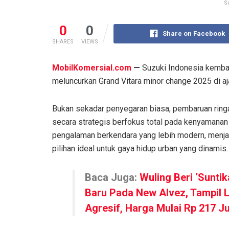
S
0
0
Share on Facebook
SHARES
VIEWS
MobilKomersial.com
—
Suzuki Indonesia kemba
meluncurkan Grand Vitara minor change 2025 di a
Bukan sekadar penyegaran biasa, pembaruan ringa
secara strategis berfokus total pada kenyamanan
pengalaman berkendara yang lebih modern, menj
pilihan ideal untuk gaya hidup urban yang dinamis.
Baca Juga:
Wuling Beri ‘Sunti
Baru Pada New Alvez, Tampil 
Agresif, Harga Mulai Rp 217 J