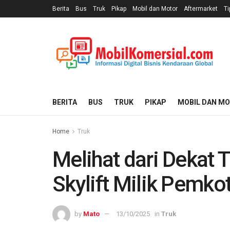
Berita
Bus
Truk
Pikap
Mobil dan Motor
Aftermarket
Ti
BERITA
BUS
TRUK
PIKAP
MOBIL DAN M
Home
Truk
Melihat dari Dekat 
Skylift Milik Pemko
by
Mato
13/10/2025
in
Truk