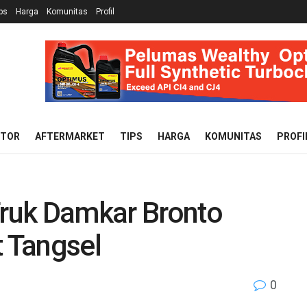
ps
Harga
Komunitas
Profil
OTOR
AFTERMARKET
TIPS
HARGA
KOMUNITAS
PROFI
Truk Damkar Bronto
t Tangsel
0