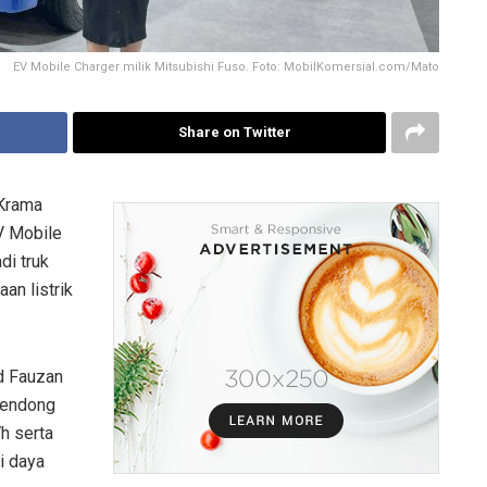
EV Mobile Charger milik Mitsubishi Fuso. Foto: MobilKomersial.com/Mato
Share on Twitter
 Krama
V Mobile
di truk
an listrik
d Fauzan
gendong
h serta
i daya