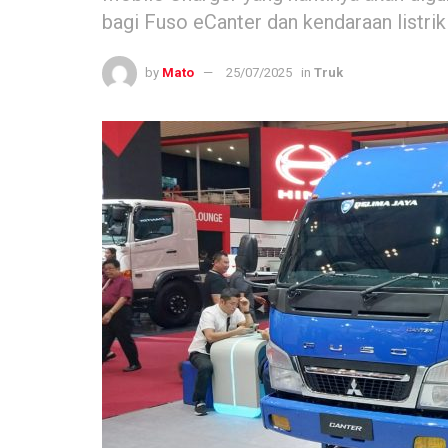
bagi Fuso eCanter dan kendaraan listrik 
by
Mato
25/07/2025
in
Truk