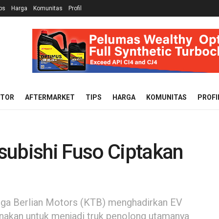
ps
Harga
Komunitas
Profil
OTOR
AFTERMARKET
TIPS
HARGA
KOMUNITAS
PROFI
subishi Fuso Ciptakan
iga Berlian Motors (KTB) menghadirkan EV
unakan untuk menjadi truk penolong utamanya