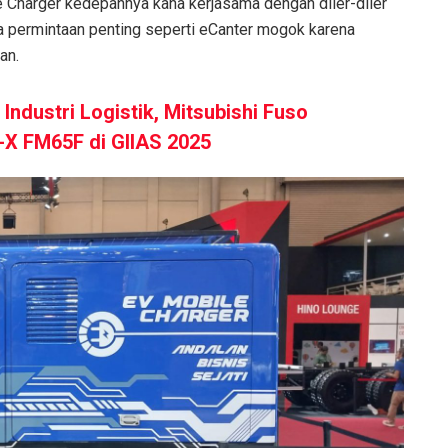
 Charger kedepannya kana kerjasama dengan diler-diler
da permintaan penting seperti eCanter mogok karena
an.
ndustri Logistik, Mitsubishi Fuso
-X FM65F di GIIAS 2025