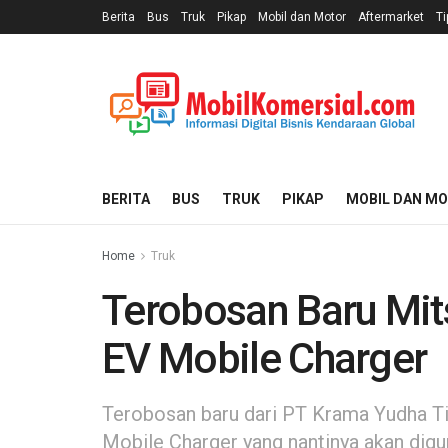
Berita
Bus
Truk
Pikap
Mobil dan Motor
Aftermarket
Ti
BERITA
BUS
TRUK
PIKAP
MOBIL DAN M
Home
Truk
Terobosan Baru Mit
EV Mobile Charger
Terobosan baru dari PT Krama Yudha T
Mobile Charger yang nantinya akan dig