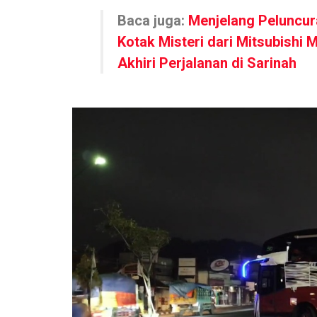
Baca juga:
Menjelang Peluncur
Kotak Misteri dari Mitsubishi 
Akhiri Perjalanan di Sarinah