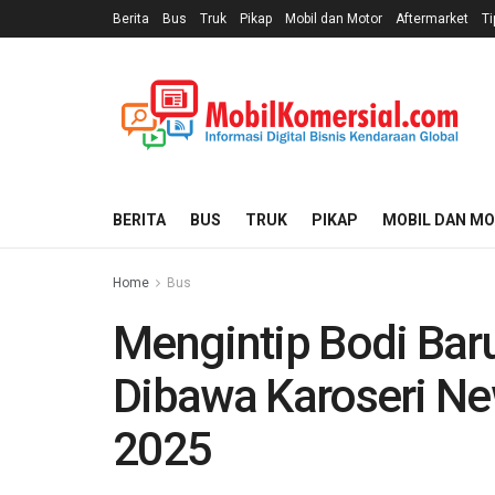
Berita
Bus
Truk
Pikap
Mobil dan Motor
Aftermarket
Ti
BERITA
BUS
TRUK
PIKAP
MOBIL DAN M
Home
Bus
Mengintip Bodi Bar
Dibawa Karoseri N
2025