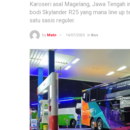
Karoseri asal Magelang, Jawa Tengah 
bodi Skylander R25 yang mana line up te
satu sasis reguler.
by
Mato
14/07/2025
in
Bus