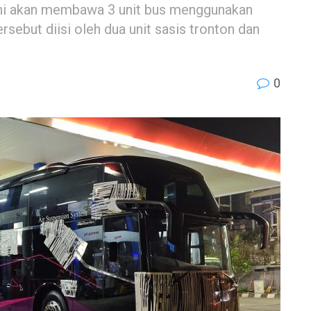
ini akan membawa 3 unit bus menggunakan
rsebut diisi oleh dua unit sasis tronton dan
0