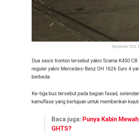
Skylander R25. 
Dua sasis tronton tersebut yakni Scania K450 CB
reguler yakni Mercedes-Benz OH 1626 Euro 4 ya
berbeda.
Ke-tiga bus tersebut pada bagian fasad, selendang
kamuflase yang bertujuan untuk memberikan keju
Baca juga:
Punya Kabin Mewah,
GHTS?