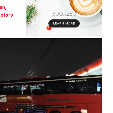
an,
Motors