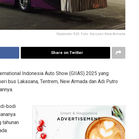
Skylander R25. Foto: Karoseri New Armada
Share on Twitter
ernational Indonesia Auto Show (GIIAS) 2025 yang
seri bus Lakasana, Tentrem, New Armada dan Adi Putro
annya.
di-bodi
ncananya
g tahunan
ada.