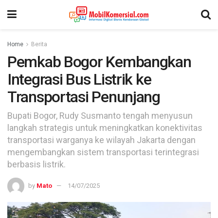
Home
Berita
Pemkab Bogor Kembangkan
Integrasi Bus Listrik ke
Transportasi Penunjang
Bupati Bogor, Rudy Susmanto tengah menyusun
langkah strategis untuk meningkatkan konektivitas
transportasi warganya ke wilayah Jakarta dengan
mengembangkan sistem transportasi terintegrasi
berbasis listrik.
by
Mato
14/07/2025