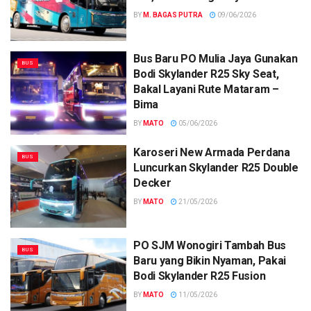
BY
M. BAGAS PUTRA
09/06/2026
Bus Baru PO Mulia Jaya Gunakan
BUS
Bodi Skylander R25 Sky Seat,
Bakal Layani Rute Mataram –
Bima
BY
MATO
05/06/2026
Karoseri New Armada Perdana
BUS
Luncurkan Skylander R25 Double
Decker
BY
MATO
21/05/2026
PO SJM Wonogiri Tambah Bus
BUS
Baru yang Bikin Nyaman, Pakai
Bodi Skylander R25 Fusion
BY
MATO
11/05/2026