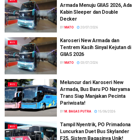
BUS
Armada Menuju GIIAS 2026, Ada
Kabin Sleeper dan Double
Decker
BY
MATO
20/07/2026
Karoseri New Armada dan
BUS
Tentrem Kasih Sinyal Kejutan di
GIIAS 2026
BY
MATO
03/07/2026
Meluncur dari Karoseri New
BUS
Armada, Bus Baru PO Naryama
Trans Siap Manjakan Pecinta
Pariwisata!
BY
M. BAGAS PUTRA
15/06/2026
Tampil Nyentrik, PO Primadona
BUS
Luncurkan Duet Bus Skylander
F25, Sistem Bagasinya Unik!