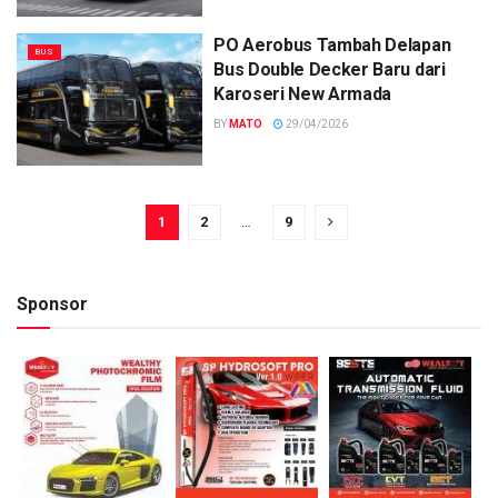
PO Aerobus Tambah Delapan
BUS
Bus Double Decker Baru dari
Karoseri New Armada
BY
MATO
29/04/2026
1
2
…
9
Sponsor