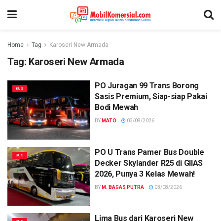
Home
Tag
Karoseri New Armada
Tag:
Karoseri New Armada
PO Juragan 99 Trans Borong
BUS
Sasis Premium, Siap-siap Pakai
Bodi Mewah
BY
MATO
03/08/2026
PO U Trans Pamer Bus Double
BUS
Decker Skylander R25 di GIIAS
2026, Punya 3 Kelas Mewah!
BY
M. BAGAS PUTRA
03/08/2026
Lima Bus dari Karoseri New