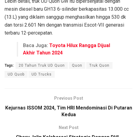
Lebih detail, truk UD Quon GW itu dipersenjatai dengan
mesin diesel baru GH13 6-silinder berkapasitas 13.000 cc
(13.L) yang diklaim sanggup menghasilkan hingga 530 dk
dan torsi 2.601 Nm dengan transmisi Escot-VII generasi
terbaru 12-percepatan.
Baca Juga:
Toyota Hilux Rangga Dijual
Akhir Tahun 2024
Tags:
20 Tahun Truk UD Quon
Quon
Truk Quon
UD Quob
UD Trucks
Previous Post
Kejurnas ISSOM 2024, Tim HRI Mendominasi Di Putaran
Kedua
Next Post