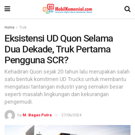
Home
Truk
Eksistensi UD Quon Selama
Dua Dekade, Truk Pertama
Pengguna SCR?
Kehadiran Quon sejak 20 tahun lalu merupakan salah
satu bentuk komitmen UD Trucks untuk membantu
mengatasi tantangan industri yang semakin besar
seperti masalah lingkungan dan kekurangan
pengemudi.
by
M. Bagas Putra
27/06/2024