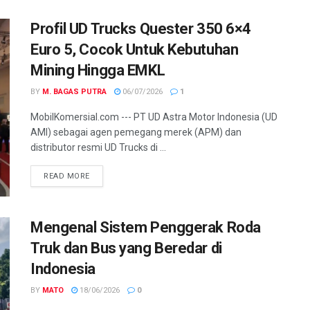
Profil UD Trucks Quester 350 6×4
Euro 5, Cocok Untuk Kebutuhan
Mining Hingga EMKL
BY
M. BAGAS PUTRA
06/07/2026
1
MobilKomersial.com --- PT UD Astra Motor Indonesia (UD
AMI) sebagai agen pemegang merek (APM) dan
distributor resmi UD Trucks di ...
READ MORE
Mengenal Sistem Penggerak Roda
Truk dan Bus yang Beredar di
Indonesia
BY
MATO
18/06/2026
0