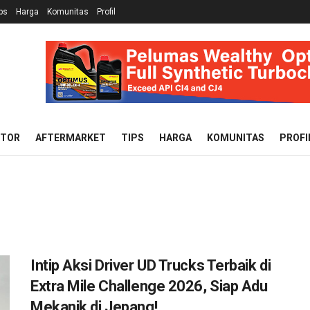
ps
Harga
Komunitas
Profil
OTOR
AFTERMARKET
TIPS
HARGA
KOMUNITAS
PROFI
Intip Aksi Driver UD Trucks Terbaik di
Extra Mile Challenge 2026, Siap Adu
Mekanik di Jepang!