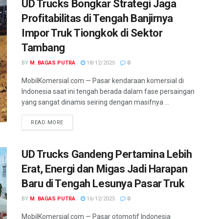
UD Trucks Bongkar Strategi Jaga
Profitabilitas di Tengah Banjirnya
Impor Truk Tiongkok di Sektor
Tambang
BY
M. BAGAS PUTRA
18/12/2025
0
MobilKomersial.com — Pasar kendaraan komersial di
Indonesia saat ini tengah berada dalam fase persaingan
yang sangat dinamis seiring dengan masifnya ...
READ MORE
UD Trucks Gandeng Pertamina Lebih
Erat, Energi dan Migas Jadi Harapan
Baru di Tengah Lesunya Pasar Truk
BY
M. BAGAS PUTRA
16/12/2025
0
MobilKomersial.com — Pasar otomotif Indonesia