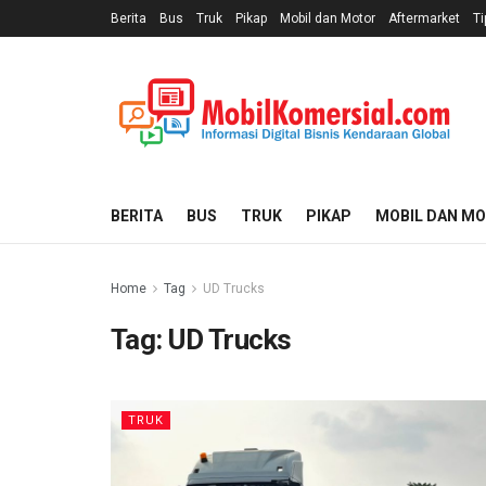
Berita
Bus
Truk
Pikap
Mobil dan Motor
Aftermarket
Ti
BERITA
BUS
TRUK
PIKAP
MOBIL DAN M
Home
Tag
UD Trucks
Tag:
UD Trucks
TRUK