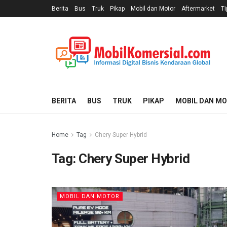
Berita
Bus
Truk
Pikap
Mobil dan Motor
Aftermarket
Ti
BERITA
BUS
TRUK
PIKAP
MOBIL DAN M
Home
Tag
Chery Super Hybrid
Tag:
Chery Super Hybrid
MOBIL DAN MOTOR