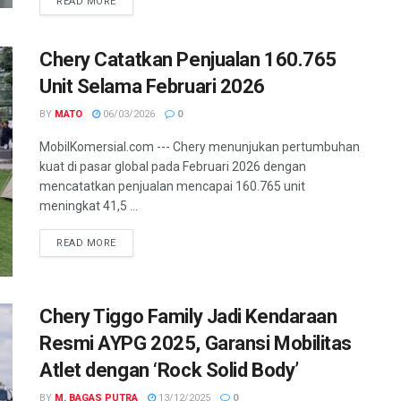
READ MORE
Chery Catatkan Penjualan 160.765
Unit Selama Februari 2026
BY
MATO
06/03/2026
0
MobilKomersial.com --- Chery menunjukan pertumbuhan
kuat di pasar global pada Februari 2026 dengan
mencatatkan penjualan mencapai 160.765 unit
meningkat 41,5 ...
READ MORE
Chery Tiggo Family Jadi Kendaraan
Resmi AYPG 2025, Garansi Mobilitas
Atlet dengan ‘Rock Solid Body’
BY
M. BAGAS PUTRA
13/12/2025
0