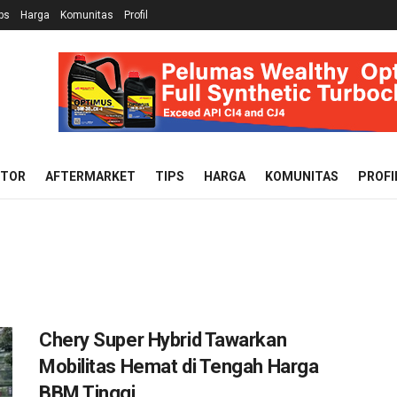
ps
Harga
Komunitas
Profil
OTOR
AFTERMARKET
TIPS
HARGA
KOMUNITAS
PROFI
Chery Super Hybrid Tawarkan
Mobilitas Hemat di Tengah Harga
BBM Tinggi