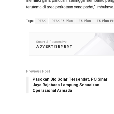
memiliki garis panduan, sehingga membantu peng
terutama di area perkotaan yang padat,” imbuhnya.
Tags:
DFSK
DFSK E5 Plus
E5 Plus
E5 Plus P
Previous Post
Pasokan Bio Solar Tersendat, PO Sinar
Jaya Rajabasa Lampung Sesuaikan
Operasional Armada