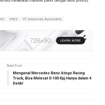
emudi melakukan manuver parkir dengan lebih presisi,
HEV
PHEV
PT Sokonindo Automobile
Next Post
Mengenal Mercedes-Benz Atego Racing
Truck, Bisa Melesat 0-100 Kpj Hanya dalam 4
Detik!