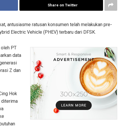
Share on Twitter
at, antusiasme ratusan konsumen telah melakukan pre-
brid Electric Vehicle (PHEV) terbaru dari DFSK.
 oleh PT
arkan data
generasi
erasi Z dan
 Cing Hok
 diterima
wa
ke
butuhan