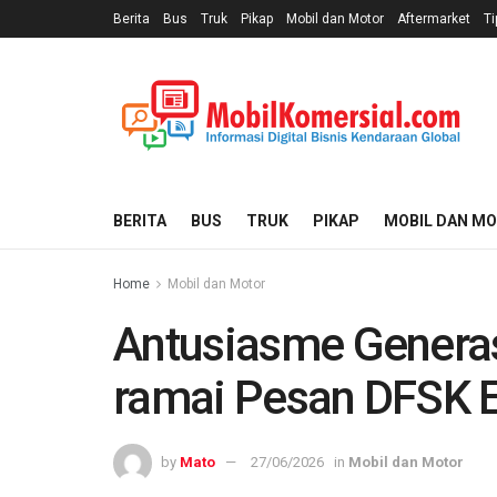
Berita
Bus
Truk
Pikap
Mobil dan Motor
Aftermarket
Ti
BERITA
BUS
TRUK
PIKAP
MOBIL DAN M
Home
Mobil dan Motor
Antusiasme Generas
ramai Pesan DFSK E
by
Mato
27/06/2026
in
Mobil dan Motor