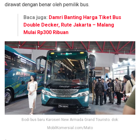
dirawat dengan benar oleh pemilik bus.
Baca juga:
Damri Banting Harga Tiket Bus
Double Decker, Rute Jakarta – Malang
Mulai Rp300 Ribuan
Bodi bus baru Karoseri New Armada Grand Touristo. dok:
MobilKomersial.com/Mato