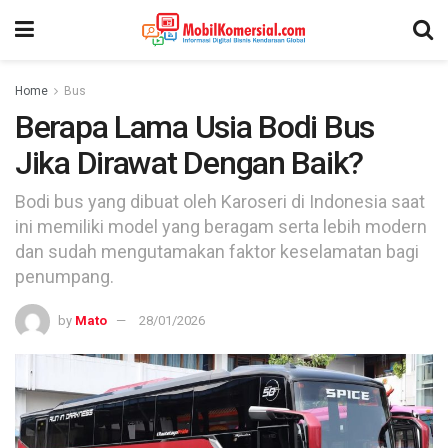
Home
Bus
Berapa Lama Usia Bodi Bus
Jika Dirawat Dengan Baik?
Bodi bus yang dibuat oleh Karoseri di Indonesia saat
ini memiliki model yang beragam serta lebih modern
dan sudah mengutamakan faktor keselamatan bagi
penumpang.
by
Mato
28/01/2026