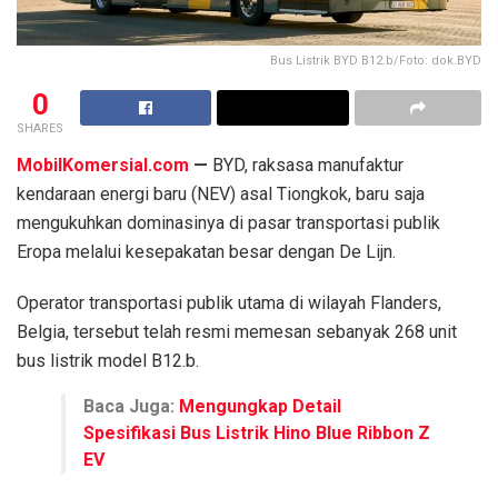
Bus Listrik BYD B12.b/Foto: dok.BYD
0
SHARES
MobilKomersial.com
—
BYD, raksasa manufaktur
kendaraan energi baru (NEV) asal Tiongkok, baru saja
mengukuhkan dominasinya di pasar transportasi publik
Eropa melalui kesepakatan besar dengan De Lijn.
Operator transportasi publik utama di wilayah Flanders,
Belgia, tersebut telah resmi memesan sebanyak 268 unit
bus listrik model B12.b.
Baca Juga:
Mengungkap Detail
Spesifikasi Bus Listrik Hino Blue Ribbon Z
EV