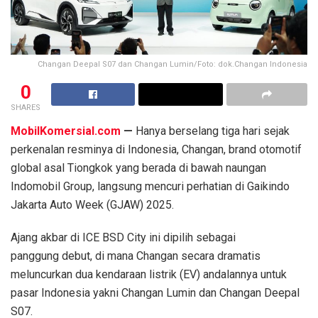
Changan Deepal S07 dan Changan Lumin/Foto: dok.Changan Indonesia
0
SHARES
MobilKomersial.com
—
Hanya berselang tiga hari sejak
perkenalan resminya di Indonesia, Changan, brand otomotif
global asal Tiongkok yang berada di bawah naungan
Indomobil Group, langsung mencuri perhatian di Gaikindo
Jakarta Auto Week (GJAW) 2025.
Ajang akbar di ICE BSD City ini dipilih sebagai
panggung debut, di mana Changan secara dramatis
meluncurkan dua kendaraan listrik (EV) andalannya untuk
pasar Indonesia yakni Changan Lumin dan Changan Deepal
S07.