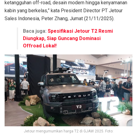
ketangguhan off-road, desain modern hingga kenyamanan
kabin yang berkelas,” kata President Director PT Jetour
Sales Indonesia, Peter Zhang, Jumat (21/11/2025).
Baca juga:
Spesifikasi Jetour T2 Resmi
Diungkap, Siap Guncang Dominasi
Offroad Lokal!
Jetour mengumumkan harga T2 di GJAW 2025. Foto: