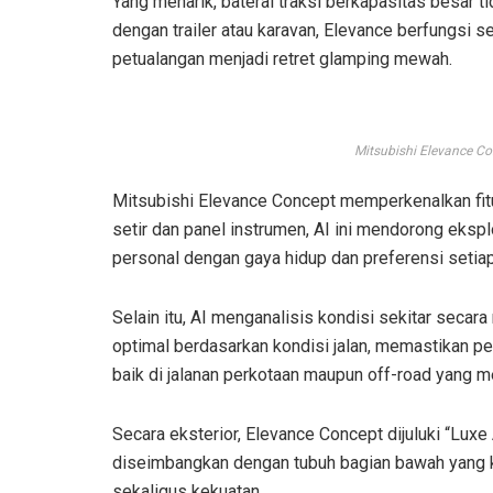
Yang menarik, baterai traksi berkapasitas besar 
dengan trailer atau karavan, Elevance berfungsi 
petualangan menjadi retret glamping mewah.
Mitsubishi Elevance Co
Mitsubishi Elevance Concept memperkenalkan fitur
setir dan panel instrumen, AI ini mendorong eksp
personal dengan gaya hidup dan preferensi setia
Selain itu, AI menganalisis kondisi sekitar sec
optimal berdasarkan kondisi jalan, memastikan pe
baik di jalanan perkotaan maupun off-road yang m
Secara eksterior, Elevance Concept dijuluki “Lux
diseimbangkan dengan tubuh bagian bawah yang k
sekaligus kekuatan.