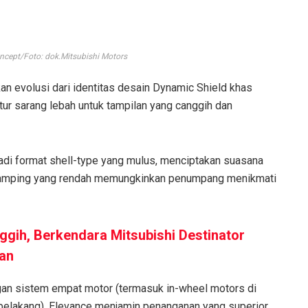
ncept/Foto: dok.Mitsubishi Motors
n evolusi dari identitas desain Dynamic Shield khas
tur sarang lebah untuk tampilan yang canggih dan
njadi format shell-type yang mulus, menciptakan suasana
samping yang rendah memungkinkan penumpang menikmati
ggih, Berkendara Mitsubishi Destinator
an
gan sistem empat motor (termasuk in-wheel motors di
belakang), Elevance menjamin penanganan yang superior