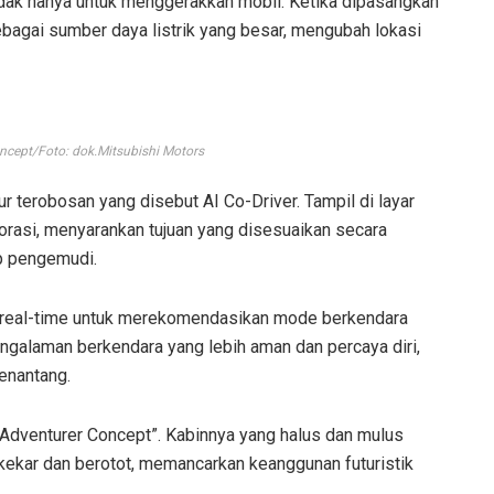
tidak hanya untuk menggerakkan mobil. Ketika dipasangkan
sebagai sumber daya listrik yang besar, mengubah lokasi
ncept/Foto: dok.Mitsubishi Motors
 terobosan yang disebut AI Co-Driver. Tampil di layar
lorasi, menyarankan tujuan yang disesuaikan secara
p pengemudi.
ara real-time untuk merekomendasikan mode berkendara
ngalaman berkendara yang lebih aman dan percaya diri,
enantang.
e Adventurer Concept”. Kabinnya yang halus dan mulus
ekar dan berotot, memancarkan keanggunan futuristik