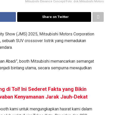
Mitsubishi Elevance Concept/Foto: dok.Mitsubishi Motors
Share on Twitter
ity Show (JMS) 2025, Mitsubishi Motors Corporation
, sebuah SUV crossover listrik yang memadukan
endara.
gan Abadi”, booth Mitsubishi memancarkan semangat
menjadi bintang utama, secara sempurna mewujudkan
ng di Tol! Ini Sederet Fakta yang Bikin
awaban Kenyamanan Jarak Jauh-Dekat
 booth kami untuk mengungkapkan hasrat kami dalam