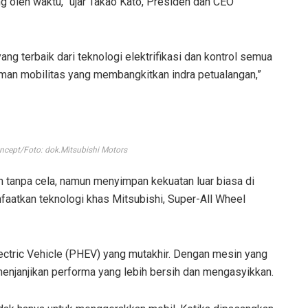
g oleh waktu,” ujar Takao Kato, Presiden dan CEO
ng terbaik dari teknologi elektrifikasi dan kontrol semua
aman mobilitas yang membangkitkan indra petualangan,”
ncept/Foto: dok.Mitsubishi Motors
 tanpa cela, namun menyimpan kekuatan luar biasa di
atkan teknologi khas Mitsubishi, Super-All Wheel
Electric Vehicle (PHEV) yang mutakhir. Dengan mesin yang
menjanjikan performa yang lebih bersih dan mengasyikkan.