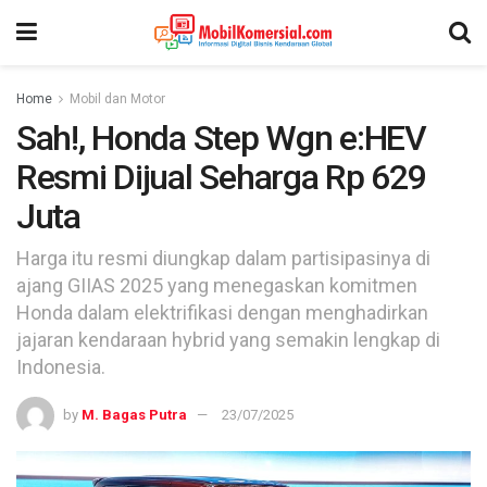
Home
Mobil dan Motor
Sah!, Honda Step Wgn e:HEV
Resmi Dijual Seharga Rp 629
Juta
Harga itu resmi diungkap dalam partisipasinya di
ajang GIIAS 2025 yang menegaskan komitmen
Honda dalam elektrifikasi dengan menghadirkan
jajaran kendaraan hybrid yang semakin lengkap di
Indonesia.
by
M. Bagas Putra
23/07/2025