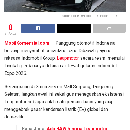
Leapmotor B10/Foto: dok.Indomobil Group
0
SHARES
MobilKomersial.com
—
Panggung otomotif Indonesia
bersiap menyambut penantang baru. Dibawah payung
raksasa Indomobil Group,
Leapmotor
secara resmi memulai
langkah perdananya di tanah air lewat gelaran Indomobil
Expo 2026.
Berlangsung di Summarecon Mall Serpong, Tangerang
Selatan, langkah awal ini sekaligus menegaskan eksistensi
Leapmotor sebagai salah satu pemain kunci yang siap
menggebrak pasar kendaraan listrik (EV) global dan
domestik.
Baca Juga:
Ada BAW hingga Leapmotor,