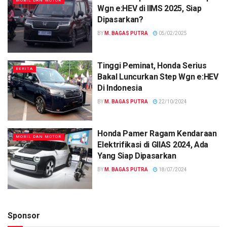
MOBIL DAN MOTOR
Wgn e:HEV di IIMS 2025, Siap
Dipasarkan?
BY
M. BAGAS PUTRA
05/02/2025
Tinggi Peminat, Honda Serius
BERITA
Bakal Luncurkan Step Wgn e:HEV
Di Indonesia
BY
M. BAGAS PUTRA
22/10/2024
Honda Pamer Ragam Kendaraan
MOBIL DAN MOTOR
Elektrifikasi di GIIAS 2024, Ada
Yang Siap Dipasarkan
BY
M. BAGAS PUTRA
18/07/2024
Sponsor