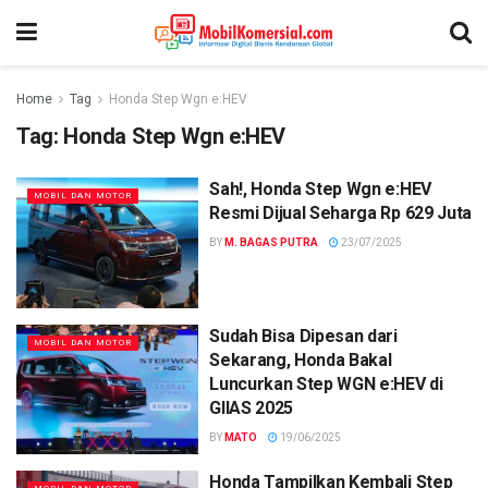
Home
Tag
Honda Step Wgn e:HEV
Tag:
Honda Step Wgn e:HEV
Sah!, Honda Step Wgn e:HEV
MOBIL DAN MOTOR
Resmi Dijual Seharga Rp 629 Juta
BY
M. BAGAS PUTRA
23/07/2025
Sudah Bisa Dipesan dari
MOBIL DAN MOTOR
Sekarang, Honda Bakal
Luncurkan Step WGN e:HEV di
GIIAS 2025
BY
MATO
19/06/2025
Honda Tampilkan Kembali Step