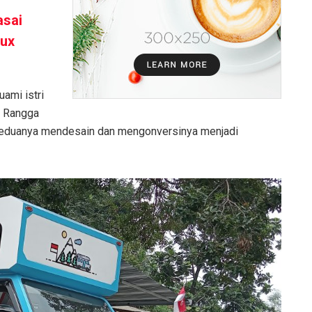
asai
lux
uami istri
x Rangga
. Keduanya mendesain dan mengonversinya menjadi