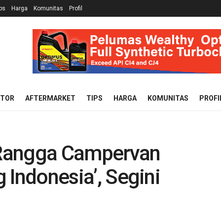
ps
Harga
Komunitas
Profil
OTOR
AFTERMARKET
TIPS
HARGA
KOMUNITAS
PROFI
x Rangga Campervan
g Indonesia’, Segini