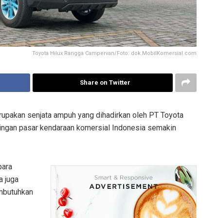
Toyota Hilux Rangga Campervan/Foto: dok.MobilKomersial.com
Share on Twitter
upakan senjata ampuh yang dihadirkan oleh PT Toyota
ingan pasar kendaraan komersial Indonesia semakin
para
a juga
mbutuhkan