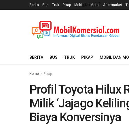
Berita
Bus
Truk
Pikap
Mobil dan Motor
Aftermarket
Ti
BERITA
BUS
TRUK
PIKAP
MOBIL DAN M
Home
Pikap
Profil Toyota Hilu
Milik ‘Jajago Kelilin
Biaya Konversinya