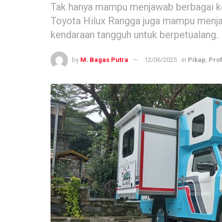
Tak hanya mampu menjawab berbagai ke
Toyota Hilux Rangga juga mampu men
kendaraan tangguh untuk berpetualang.
by
M. Bagas Putra
12/06/2025
in
Pikap
,
Prof