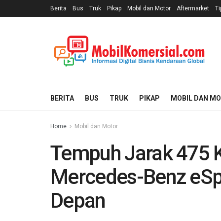
Berita
Bus
Truk
Pikap
Mobil dan Motor
Aftermarket
Ti
BERITA
BUS
TRUK
PIKAP
MOBIL DAN M
Home
Mobil dan Motor
Tempuh Jarak 475 K
Mercedes-Benz eSpri
Depan