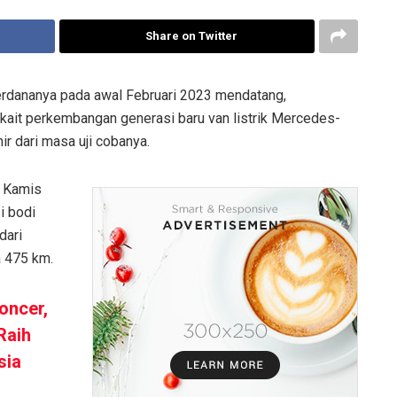
Share on Twitter
erdananya pada awal Februari 2023 mendatang,
ait perkembangan generasi baru van listrik Mercedes-
r dari masa uji cobanya.
 Kamis
i bodi
dari
a 475 km.
oncer,
Raih
sia