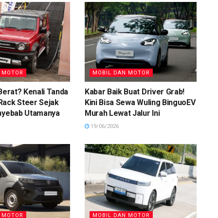
N MOTOR
MOBIL DAN MOTOR
 Berat? Kenali Tanda
Kabar Baik Buat Driver Grab!
Rack Steer Sejak
Kini Bisa Sewa Wuling BinguoEV
enyebab Utamanya
Murah Lewat Jalur Ini
19/06/2026
N MOTOR
MOBIL DAN MOTOR