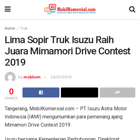
Home
Truk
Lima Sopir Truk Isuzu Raih
Juara Mimamori Drive Contest
2019
by
mobkom
24/07/2019
0
SHARES
Tangerang, MobilKomersial.com – PT Isuzu Astra Motor
Indonesia (IAMI) mengumumkan para pemenang ajang
Mimamori Drive Contest 2019.
Isuzu bersama Kementerian Perhubungan, Direktorat