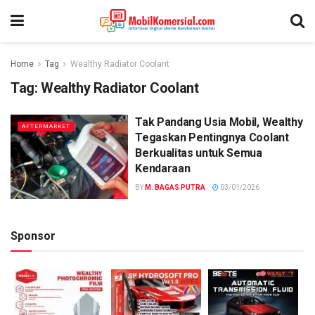
Home
Tag
Wealthy Radiator Coolant
Tag:
Wealthy Radiator Coolant
Tak Pandang Usia Mobil, Wealthy
AFTERMARKET
Tegaskan Pentingnya Coolant
Berkualitas untuk Semua
Kendaraan
BY
M. BAGAS PUTRA
03/01/2026
Sponsor