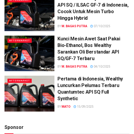
AFTERMARKET
API SQ / ILSAC GF-7 di Indonesia,
Cocok Untuk Mesin Turbo
Hingga Hybrid
BY
M. BAGAS PUTRA
07/10/2025
Kunci Mesin Awet Saat Pakai
AFTERMARKET
Bio-Ethanol, Bos Wealthy
Sarankan Oli Berstandar API
SQ/GF-7 Terbaru
BY
M. BAGAS PUTRA
04/10/2025
Pertama di Indonesia, Wealthy
AFTERMARKET
Luncurkan Pelumas Terbaru
Quantumtec API SQ Full
Synthetic
BY
MATO
15/09/2025
Sponsor