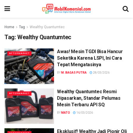
Home
Tag
Wealthy Quantumtec
Tag:
Wealthy Quantumtec
Awas! Mesin TGDI Bisa Hancur
AFTERMARKET
Seketika Karena LSPI, Ini Cara
Tepat Mengatasinya
BY
M. BAGAS PUTRA
28/03/2026
Wealthy Quantumtec Resmi
AFTERMARKET
Dipasarkan, Standar Pelumas
Mesin Terbaru API SQ
BY
MATO
16/03/2026
Eksklusif! Wealthy Jadi Pionir Oli